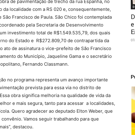
 obra de pavimentação de trecho da rua Espanha, no
E
gação da localidade com a RS 020 e, consequentemente,
D
e São Francisco de Paula. São Chico foi contemplada
e
 coordenado pela Secretaria de Desenvolvimento
E
um investimento total de R$1.549.535,79, dos quais
07
rno do Estado e R$272.809,70 de contrapartida da
o ato de assinatura o vice-prefeito de São Francisco
ejamento do Município, Jaqueline Gama e o secretário
ropolitano, Fernando Classmann.
P
pação no programa representa um avanço importante
imentação prevista para essa via no distrito de
ssa obra significa melhoria na qualidade de vida da
lhor e mais segura, tanto para acessar a localidades,
cola. Quero agradecer ao deputado Elton Weber, que
e convênio. Vamos seguir trabalhando para que
mais”, destacou.