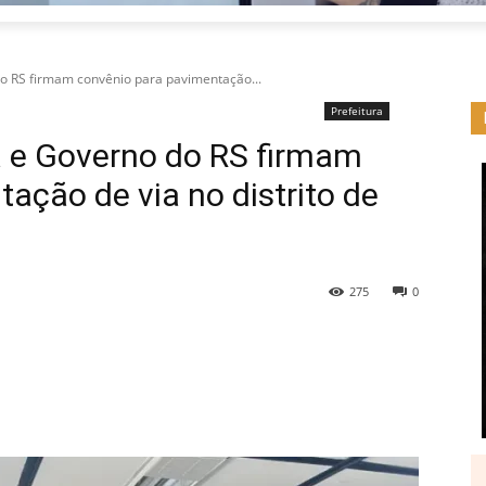
do RS firmam convênio para pavimentação...
Prefeitura
a e Governo do RS firmam
ação de via no distrito de
275
0