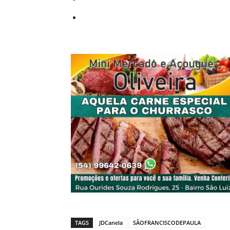
TAGS
JDCanela
SÃOFRANCISCODEPAULA