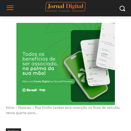
Início
Notícias
Rua Emílio Leobet terá restrição no fluxo de veículos
nesta quarta para...
Notícias