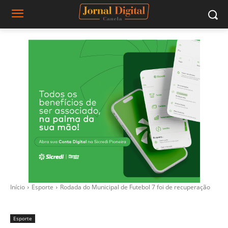
Início
Esporte
Rodada do Municipal de Futebol 7 foi de recuperação
Esporte