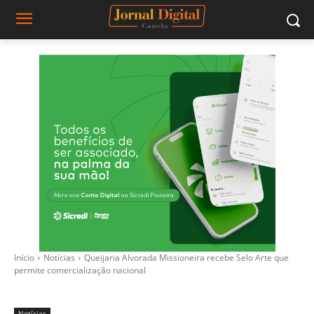
Início
Notícias
Queijaria Alvorada Missioneira recebe Selo Arte que
permite comercialização nacional
Notícias