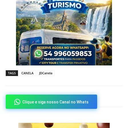
TAGS
CANELA
JDCanela
Clique e siga nosso Canal no Whats