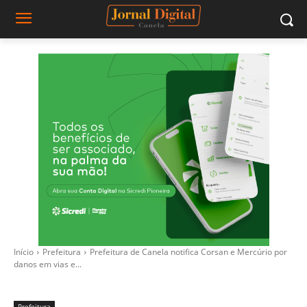
Início
Prefeitura
Prefeitura de Canela notifica Corsan e Mercúrio por
danos em vias e...
Prefeitura