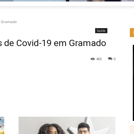
em Gramado
Saúde
os de Covid-19 em Gramado
465
0