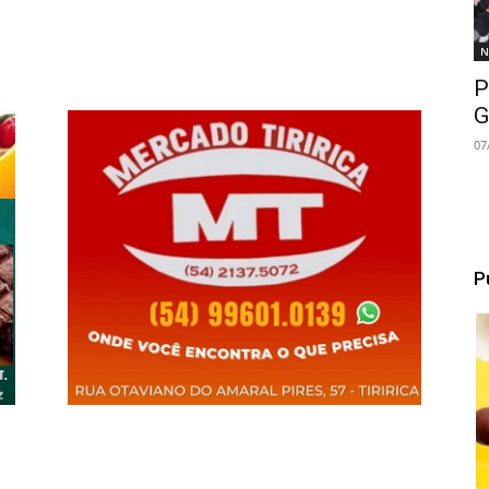
N
P
G
07
P