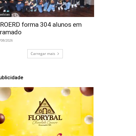
otícias
ROERD forma 304 alunos em
ramado
/08/2026
Carregar mais
ublicidade