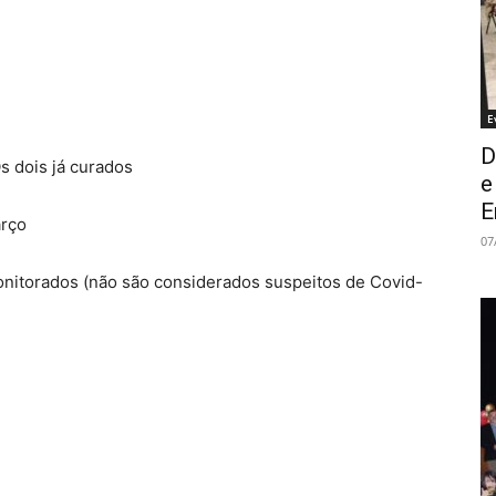
E
D
s dois já curados
e
E
arço
07
nitorados (não são considerados suspeitos de Covid-