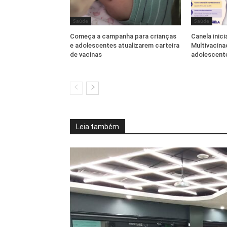
Saúde
Saúde
Começa a campanha para crianças
Canela inic
e adolescentes atualizarem carteira
Multivacina
de vacinas
adolescente
Leia também