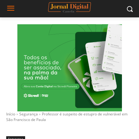
Início
Segurança
Professor é suspeito de estupro de vulnerável em
São Francisco de Paula
Segurança