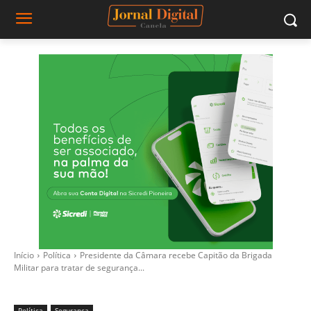
Início
Política
Presidente da Câmara recebe Capitão da Brigada
Militar para tratar de segurança...
Política
Segurança