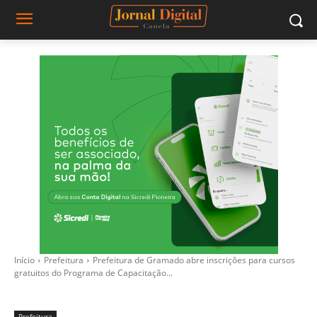
Início
Prefeitura
Prefeitura de Gramado abre inscrições para cursos
gratuitos do Programa de Capacitação...
Prefeitura