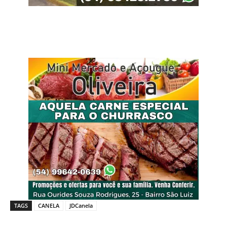
TAGS
CANELA
JDCanela