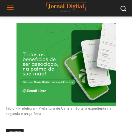
Início
Prefeitura
Prefeitura de Canela não terá expediente na
segunda e terça-feira
Prefeitura