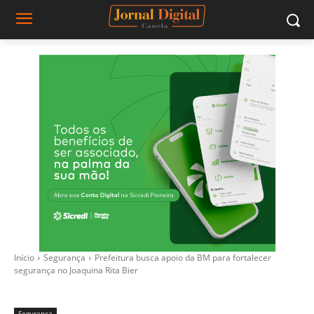
Início
Segurança
Prefeitura busca apoio da BM para fortalecer
segurança no Joaquina Rita Bier
Segurança