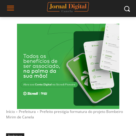
Início
Prefeitura
Prefeito prestigia formatura do projeto Bombeiro
Mirim de Canela
Prefeitura