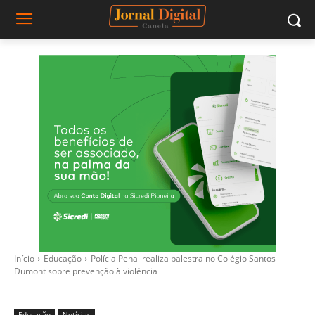
Início
Educação
Polícia Penal realiza palestra no Colégio Santos
Dumont sobre prevenção à violência
Educação
Notícias