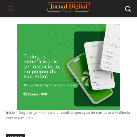
Início
Segurança
Polícia Civil realiza operação de combate à violência
contra a mulher
Segurança