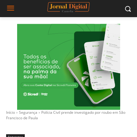
Início
Segurança
Polícia Civil prende investigado por roubo em São
Francisco de Paula
Segurança