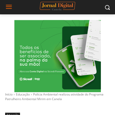
Início
Educação
Polícia Ambiental realizou atividade do Programa
Patrulheiro Ambiental Mirim em Canela
Educação