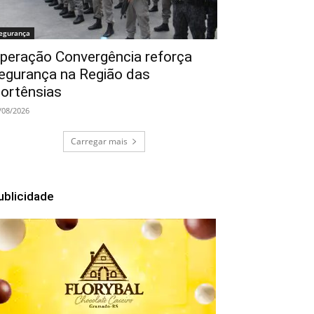
egurança
peração Convergência reforça
egurança na Região das
ortênsias
/08/2026
Carregar mais
ublicidade