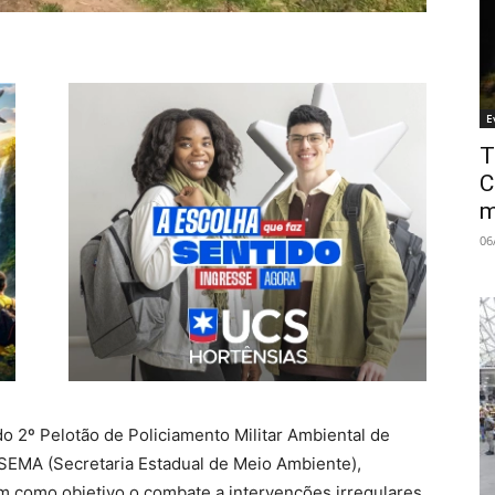
E
T
C
m
06
s do 2º Pelotão de Policiamento Militar Ambiental de
SEMA (Secretaria Estadual de Meio Ambiente),
m como objetivo o combate a intervenções irregulares