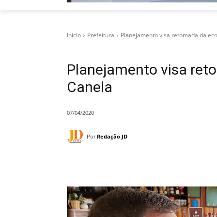
Início
Prefeitura
Planejamento visa retomada da ec
Planejamento visa re
Canela
07/04/2020
Por
Redação JD