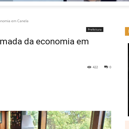
onomia em Canela
Prefeitura
tomada da economia em
422
0