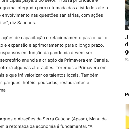
 principais
players
do setor. “Nossa prioridade é
ograma integrado para retomada das atividades até o
o e envolvimento nas questões sanitárias, com ações
ise”, diz Sanches.
N
J
 ações de capacitação e relacionamento para o curto
d
o e expansão e aprimoramento para o longo prazo.
g
 suspensos em função da pandemia devem ser
06
 secretário anuncia a criação da Primavera em Canela.
 sofrerá algumas alterações. Teremos a Primavera em
is e que irá valorizar os talentos locais. Também
 parques, hotéis, pousadas, restaurantes e
rma.
P
rques e Atrações da Serra Gaúcha (Apasg), Manu da
com a retomada da economia é fundamental. “A