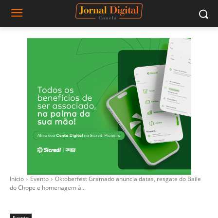
Início
Evento
Oktoberfest Gramado anuncia datas, resgate do Baile
do Chope e homenagem à...
Evento