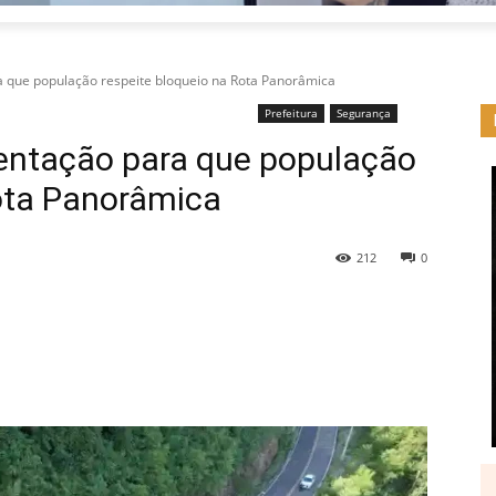
ra que população respeite bloqueio na Rota Panorâmica
Prefeitura
Segurança
rientação para que população
Rota Panorâmica
212
0