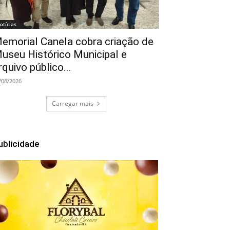
otícias
emorial Canela cobra criação de
useu Histórico Municipal e
rquivo público...
/08/2026
Carregar mais
ublicidade