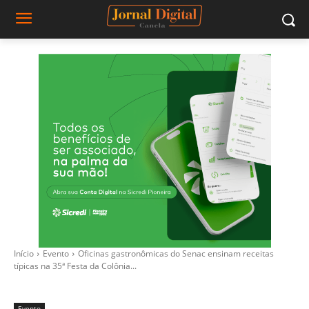
Início
Evento
Oficinas gastronômicas do Senac ensinam receitas
típicas na 35ª Festa da Colônia...
Evento