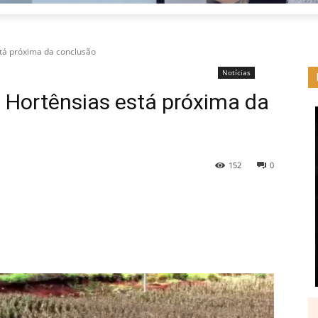
stá próxima da conclusão
Notícias
 Hortênsias está próxima da
152
0