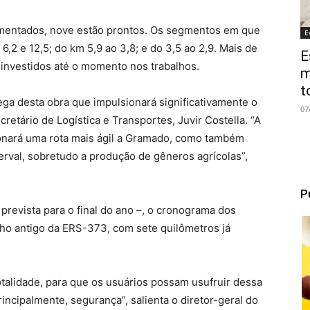
imentados, nove estão prontos. Os segmentos em que
E
 6,2 e 12,5; do km 5,9 ao 3,8; e do 3,5 ao 2,9. Mais de
E
investidos até o momento nos trabalhos.
m
t
ga desta obra que impulsionará significativamente o
07
cretário de Logística e Transportes, Juvir Costella. “A
nará uma rota mais ágil a Gramado, como também
rval, sobretudo a produção de gêneros agrícolas”,
P
prevista para o final do ano –, o cronograma dos
echo antigo da ERS-373, com sete quilômetros já
otalidade, para que os usuários possam usufruir dessa
incipalmente, segurança”, salienta o diretor-geral do