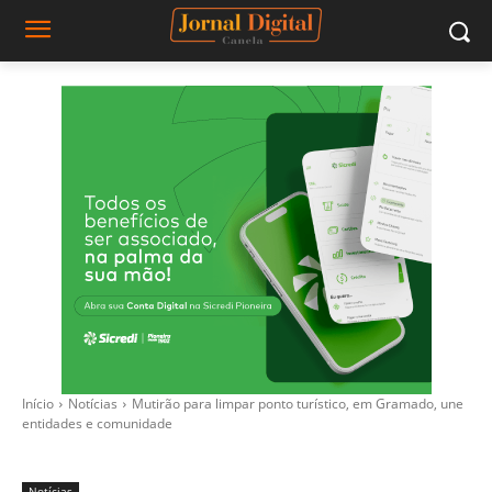
Início
Notícias
Mutirão para limpar ponto turístico, em Gramado, une
entidades e comunidade
Notícias