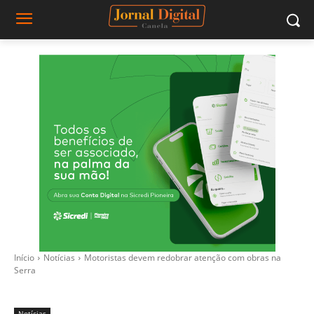
Início
Notícias
Motoristas devem redobrar atenção com obras na
Serra
Notícias