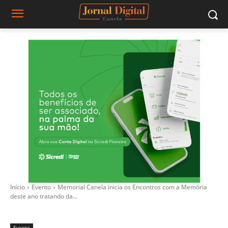
Início
Evento
Memorial Canela inicia os Encontros com a Memória
deste ano tratando da...
Evento