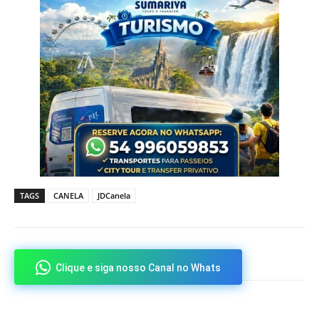
TAGS
CANELA
JDCanela
Clique e siga nosso Canal no Whats