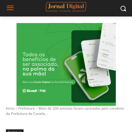
Início
Prefeitura
Mais de 200 animais foram castrados pelo convênio
da Prefeitura de Canela...
Prefeitura