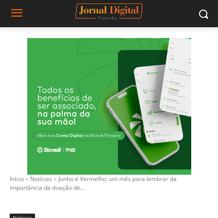
Início
Notícias
Junho é Vermelho: um mês para lembrar da
importância da doação de...
Notícias