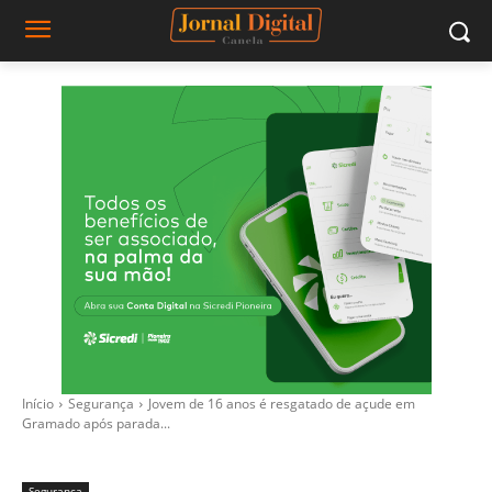
Início
Segurança
Jovem de 16 anos é resgatado de açude em
Gramado após parada...
Segurança