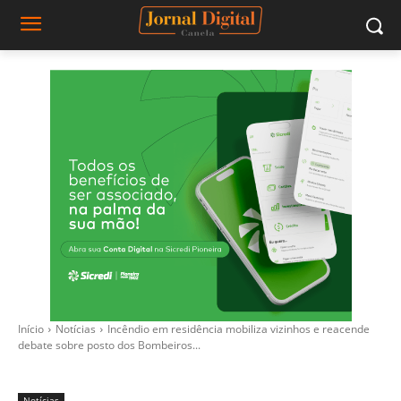
Início
Notícias
Incêndio em residência mobiliza vizinhos e reacende
debate sobre posto dos Bombeiros...
Notícias