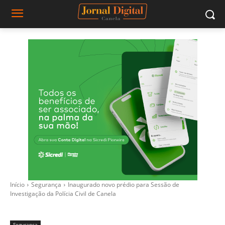
Início
Segurança
Inaugurado novo prédio para Sessão de
Investigação da Polícia Civil de Canela
Segurança