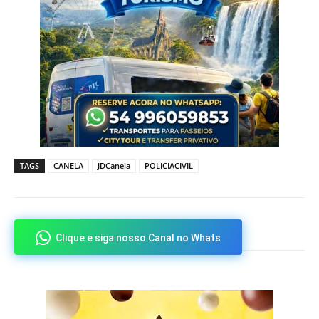
TAGS
CANELA
JDCanela
POLICIACIVIL
Clique e siga nosso Canal no Whats