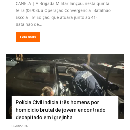
CANELA | A Brigada Militar lançou, nesta quinta-
feira (06/08), a Operação Convergência- Batalhão
Escola - 5ª Edição, que atuará junto ao 41º
Batalhão de...
Leia mais
Polícia Civil indicia três homens por
homicídio brutal de jovem encontrado
decapitado em Igrejinha
06/08/2026