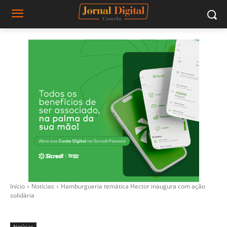
Início
Notícias
Hamburgueria temática Hector inaugura com ação
solidária
Notícias