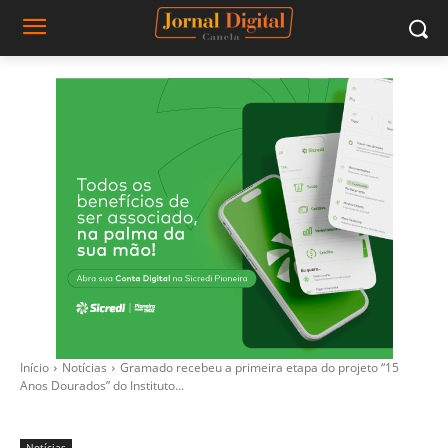
Início
Notícias
Gramado recebeu a primeira etapa do projeto “15
Anos Dourados” do Instituto...
Notícias