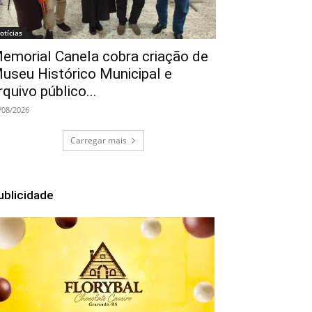
otícias
emorial Canela cobra criação de
useu Histórico Municipal e
rquivo público...
/08/2026
Carregar mais
ublicidade