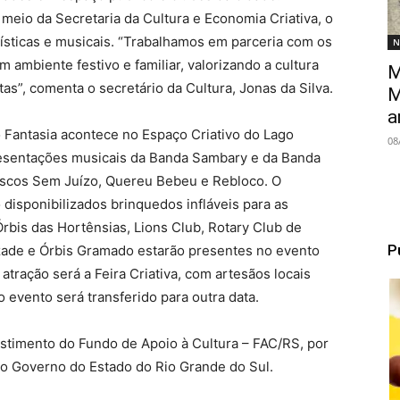
meio da Secretaria da Cultura e Economia Criativa, o
ísticas e musicais. “Trabalhamos em parceria com os
N
ambiente festivo e familiar, valorizando a cultura
M
tas”, comenta o secretário da Cultura, Jonas da Silva.
M
a
 Fantasia acontece no Espaço Criativo do Lago
08
presentações musicais da Banda Sambary e da Banda
escos Sem Juízo, Quereu Bebeu e Rebloco. O
 disponibilizados brinquedos infláveis para as
Órbis das Hortênsias, Lions Club, Rotary Club de
P
zade e Órbis Gramado estarão presentes no evento
atração será a Feira Criativa, com artesãos locais
evento será transferido para outra data.
timento do Fundo de Apoio à Cultura – FAC/RS, por
do Governo do Estado do Rio Grande do Sul.