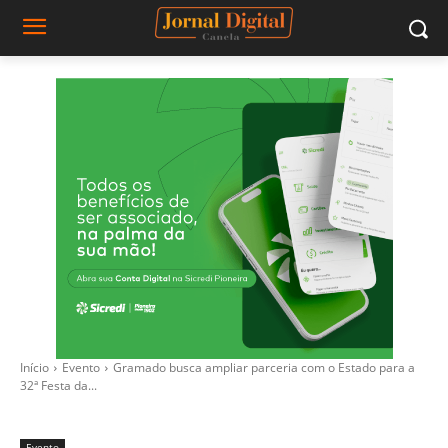
Início
Evento
Gramado busca ampliar parceria com o Estado para a
32ª Festa da...
Evento