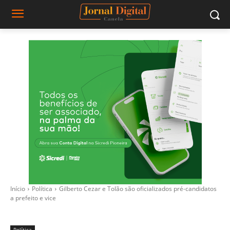
Início
Política
Gilberto Cezar e Tolão são oficializados pré-candidatos
a prefeito e vice
Política