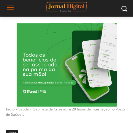
Início
Saúde
Gabinete de Crise abre 20 leitos de internação no Posto
de Saúde...
Saúde