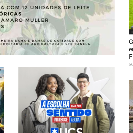
E
G
e
F
05