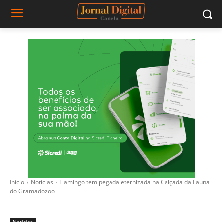
Início
Notícias
Flamingo tem pegada eternizada na Calçada da Fauna
do Gramadozoo
Notícias