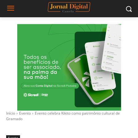
Início
Evento
Evento celebra Kikito como patrimônio cultural de
Gramado
Evento