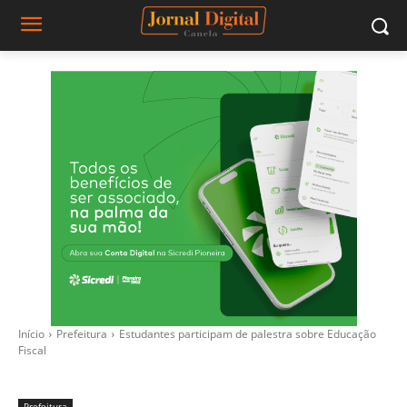
Início
Prefeitura
Estudantes participam de palestra sobre Educação
Fiscal
Prefeitura