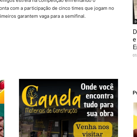
Amigos estreia na competição enfrentando o
nta com a participação de cinco times que jogam no
imeiros garantem vaga para a semifinal.
E
D
e
E
07
P