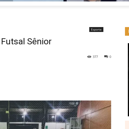
Esporte
 Futsal Sênior
377
0