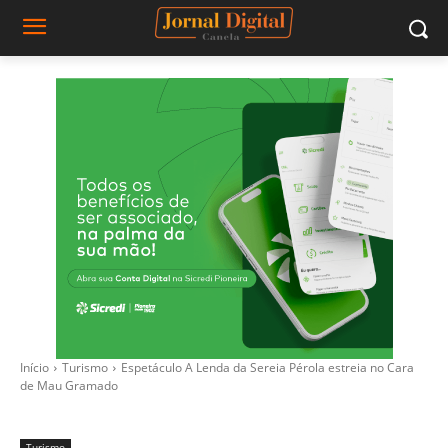
Início
Turismo
Espetáculo A Lenda da Sereia Pérola estreia no Cara
de Mau Gramado
Turismo