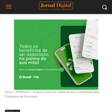
Início
Prefeitura
Empresa que faz coleta de lixo é notificada pela
Prefeitura de Gramado
Prefeitura