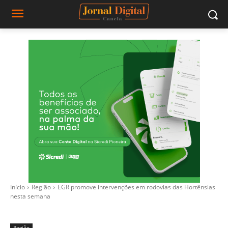
Início
Região
EGR promove intervenções em rodovias das Hortênsias
nesta semana
Região