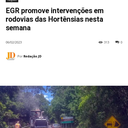
EGR promove intervenções em
rodovias das Hortênsias nesta
semana
06/02/2023
313
0
Por
Redação JD