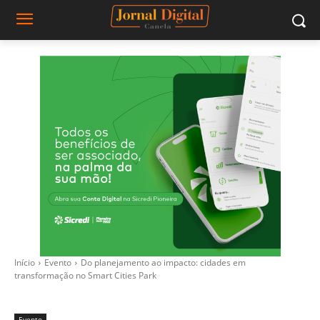
Início
Evento
Do planejamento ao impacto: cidades em
transformação no Smart Cities Park
Evento