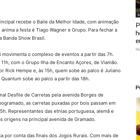
S
Principal recebe o Baile da Melhor Idade, com animação
P
 anima a festa é Tiago Wagner e Grupo. Para fechar a
h
da Banda Show Brasil.
e
06
uti movimenta o complexo de eventos a partir das 7h.
 11h, com o Grupo Ilha de Encanto Açores, de Viamão.
tor Rick Hempe e, às 15h, quem sobe ao palco é Juliano
 Quantum sobe ao palco a partir das 18h.
P
nal Desfile de Carretas pela avenida Borges de
pogramado, as carretas puxadas por bois passam em
s 15h. Representantes das etnias portuguesa, alemã e
as origens na principal avenida de Gramado.
ica por conta das finais dos Jogos Rurais. Com mais de