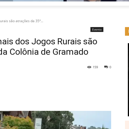
urais são atrações da 35ª...
Evento
inais dos Jogos Rurais são
 da Colônia de Gramado
159
0