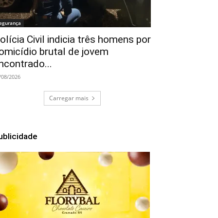
egurança
olícia Civil indicia três homens por
omicídio brutal de jovem
ncontrado...
/08/2026
Carregar mais
ublicidade