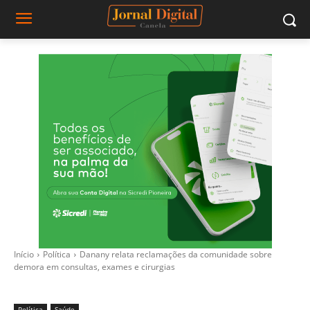
Início
Política
Danany relata reclamações da comunidade sobre
demora em consultas, exames e cirurgias
Política
Saúde