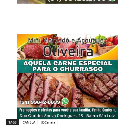
TAGS
CANELA
JDCanela