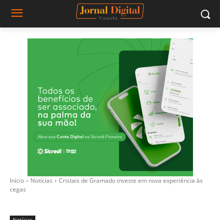
Início
Notícias
Cristais de Gramado investe em nova experiência às
cegas
Notícias