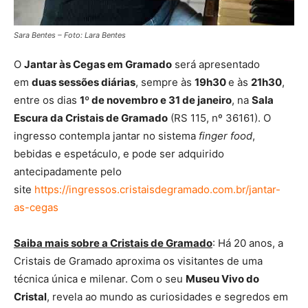
Sara Bentes – Foto: Lara Bentes
O
Jantar às Cegas em Gramado
será apresentado
em
duas sessões diárias
, sempre às
19h30
e às
21h30
,
entre os dias
1º de novembro e 31 de janeiro
, na
Sala
Escura da Cristais de Gramado
(RS 115, nº 36161). O
ingresso contempla jantar no sistema
finger food
,
bebidas e espetáculo, e pode ser adquirido
antecipadamente pelo
site
https://ingressos.cristaisdegramado.com.br/jantar-
as-cegas
Saiba mais sobre a Cristais de Gramado
: Há 20 anos, a
Cristais de Gramado aproxima os visitantes de uma
técnica única e milenar. Com o seu
Museu Vivo do
Cristal
, revela ao mundo as curiosidades e segredos em