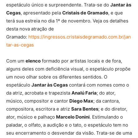
espetáculo único e surpreendente. Trata-se do
Jantar às
Cegas
, apresentado pela
Cristais de Gramado
, e que
terá sua estreia no dia 1º de novembro. Veja os detalhes
desta nova atração de
Gramado:
https://ingressos.cristaisdegramado.com.br/jan
tar-as-cegas
Com um
elenco
formado por artistas locais e de fora,
alguns deles com deficiência visual, o espetáculo propõe
um novo olhar sobre os diferentes sentidos. O
espetáculo
Jantar às Cegas
contará com nomes como o
da atriz, acrobata e trapezista
Analú Faria
; do ator,
músico, compositor e cantor
Diego Max
; da cantora,
compositora, escritora e atriz
Sara Bentes
; e do diretor,
ator, músico e palhaço
Marcelo Donini
. Estimulando o
paladar, o olfato, a audição e o tato, o espetáculo tem no
seu encerramento o desvendar da visão. Trata-se de uma