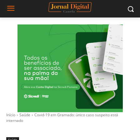
Início
Saúde
Covid-19 em Gramado: único caso suspeito está
internado
Saúde